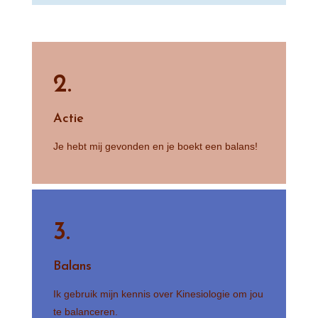
2.
Actie
Je hebt mij gevonden en je boekt een balans!
3.
Balans
Ik gebruik mijn kennis over Kinesiologie om jou
te balanceren.