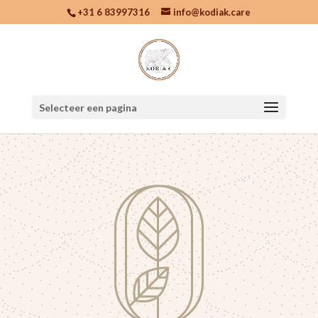
+31 6 83997316
info@kodiak.care
Selecteer een pagina